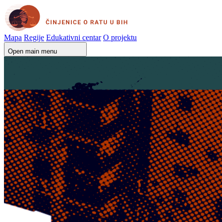
Mapa
Regije
Edukativni centar
O projektu
Open main menu