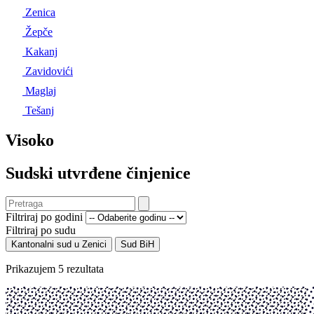
Zenica
Žepče
Kakanj
Zavidovići
Maglaj
Tešanj
Visoko
Sudski utvrđene činjenice
Filtriraj po godini
Filtriraj po sudu
Kantonalni sud u Zenici
Sud BiH
Prikazujem 5 rezultata