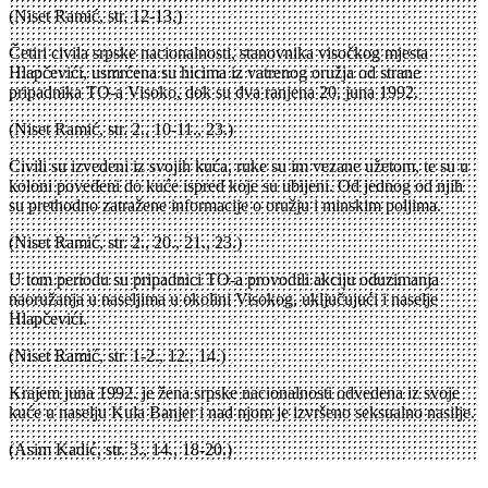
(Niset Ramić, str. 12-13.)
Četiri civila srpske nacionalnosti, stanovnika visočkog mjesta
Hlapčevići, usmrćena su hicima iz vatrenog oružja od strane
pripadnika TO-a Visoko, dok su dva ranjena 20. juna 1992.
(Niset Ramić, str. 2., 10-11., 23.)
Civili su izvedeni iz svojih kuća, ruke su im vezane užetom, te su u
koloni povedeni do kuće ispred koje su ubijeni. Od jednog od njih
su prethodno zatražene informacije o oružju i minskim poljima.
(Niset Ramić, str. 2., 20., 21., 23.)
U tom periodu su pripadnici TO-a provodili akciju oduzimanja
naoružanja u naseljima u okolini Visokog, uključujući i naselje
Hlapčevići.
(Niset Ramić, str. 1-2., 12., 14.)
Krajem juna 1992. je žena srpske nacionalnosti odvedena iz svoje
kuće u naselju Kula Banjer i nad njom je izvršeno seksualno nasilje.
(Asim Kadić, str. 3., 14., 18-20.)