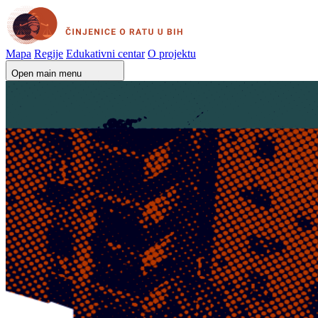
Mapa
Regije
Edukativni centar
O projektu
Open main menu