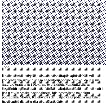
1992
Konstatirani su izvještaji i iskazi da se krajem aprila 1992. vrši
koncentracija srpskih snaga na teritoriji općine Visoko, da je u maju
grad bio granatiran i blokiran, te prekinuta komunikacija sa
susjednim općinama, a da su barikade, koje su držala uniformirana i
lica u civilu srpske nacionalnosti, bile postavljene na nekim
područjima Moštra, Kaletovića i dr., usljed čega policija nije bila u
mogućnosti da ide u sva područja općine.