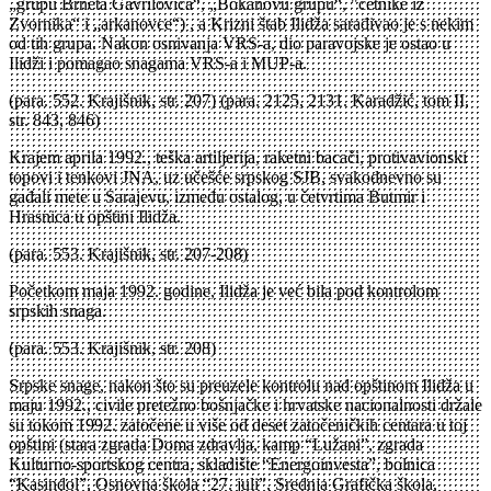
„grupu Brneta Gavrilovića“, „Bokanovu grupu“, "četnike iz
Zvornika“ i „arkanovce“) , a Krizni štab Ilidža sarađivao je s nekim
od tih grupa. Nakon osnivanja VRS-a, dio paravojske je ostao u
Ilidži i pomagao snagama VRS-a i MUP-a.
(para. 552. Krajišnik, str. 207) (para. 2125, 2131. Karadžić, tom II,
str. 843, 846)
Krajem aprila 1992., teška artiljerija, raketni bacači, protivavionski
topovi i tenkovi JNA, uz učešće srpskog SJB, svakodnevno su
gađali mete u Sarajevu, između ostalog, u četvrtima Butmir i
Hrasnica u opštini Ilidža.
(para. 553. Krajišnik, str. 207-208)
Početkom maja 1992. godine, Ilidža je već bila pod kontrolom
srpskih snaga.
(para. 553. Krajišnik, str. 208)
Srpske snage, nakon što su preuzele kontrolu nad opštinom Ilidža u
maju 1992., civile pretežno bošnjačke i hrvatske nacionalnosti držale
su tokom 1992. zatočene u više od deset zatočeničkih centara u toj
opštini (stara zgrada Doma zdravlja, kamp “Lužani”, zgrada
Kulturno-sportskog centra, skladište “Energoinvesta”, bolnica
“Kasindol”, Osnovna škola “27. juli”, Srednja Grafička škola,