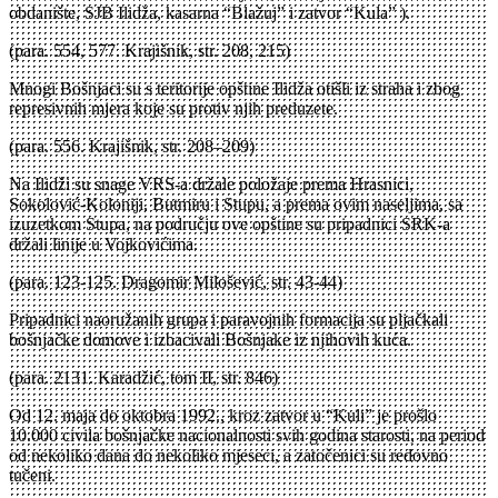
obdanište, SJB Ilidža, kasarna “Blažuj” i zatvor “Kula” ).
(para. 554, 577. Krajišnik, str. 208, 215)
Mnogi Bošnjaci su s teritorije opštine Ilidža otišli iz straha i zbog
represivnih mjera koje su protiv njih preduzete.
(para. 556. Krajišnik, str. 208–209)
Na Ilidži su snage VRS-a držale položaje prema Hrasnici,
Sokolović-Koloniji, Butmiru i Stupu, a prema ovim naseljima, sa
izuzetkom Stupa, na području ove opštine su pripadnici SRK-a
držali linije u Vojkovićima.
(para. 123-125. Dragomir Milošević, str. 43-44)
Pripadnici naoružanih grupa i paravojnih formacija su pljačkali
bošnjačke domove i izbacivali Bošnjake iz njihovih kuća.
(para. 2131. Karadžić, tom II, str. 846)
Od 12. maja do oktobra 1992., kroz zatvor u “Kuli” je prošlo
10.000 civila bošnjačke nacionalnosti svih godina starosti, na period
od nekoliko dana do nekoliko mjeseci, a zatočenici su redovno
tučeni.