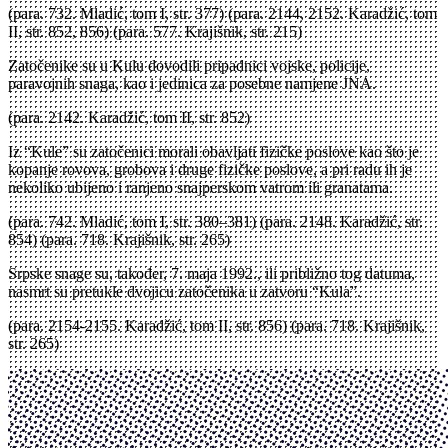
(para. 732. Mladić, tom I, str. 377) (para. 2144, 2152. Karadžić, tom
II, str. 852, 856) (para. 577. Krajišnik, str. 215)
Zatočenike su u Kulu dovodili pripadnici vojske, policije,
paravojnih snaga, kao i jedinica za posebne namjene JNA.
(para. 2142. Karadžić, tom II, str. 852)
Iz “Kule” su zatočenici morali obavljati fizičke poslove kao što je
kopanje rovova, grobova i druge fizičke poslove, a pri radu ih je
nekoliko ubijeno i ranjeno snajperskom vatrom ili granatama.
(para. 742. Mladić, tom I, str. 380–381) (para. 2148. Karadžić, str.
854) (para. 718. Krajišnik, str. 265)
Srpske snage su, također, 7. maja 1992., ili približno tog datuma,
nasmrt su pretukle dvojicu zatočenika u zatvoru “Kula”.
(para. 2154-2155. Karadžić, tom II, str. 856) (para. 718. Krajišnik,
str. 265)