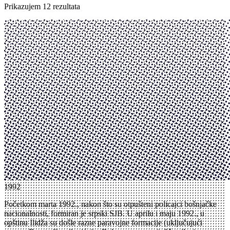
Prikazujem 12 rezultata
1992
Početkom marta 1992., nakon što su otpušteni policajci bošnjačke
nacionalnosti, formiran je srpski SJB. U aprilu i maju 1992., u
opštinu Ilidža su došle razne paravojne formacije (uključujući