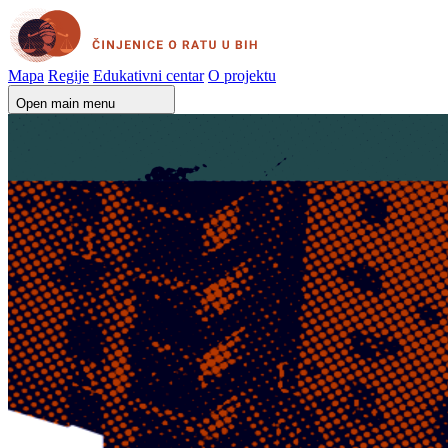
Mapa
Regije
Edukativni centar
O projektu
Open main menu