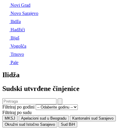
Novi Grad
Novo Sarajevo
Ilidža
Hadžići
Ilijaš
Vogošća
Trnovo
Pale
Ilidža
Sudski utvrđene činjenice
Filtriraj po godini
Filtriraj po sudu
MKSJ
Apelacioni sud u Beogradu
Kantonalni sud Sarajevo
Okružni sud Istočno Sarajevo
Sud BiH