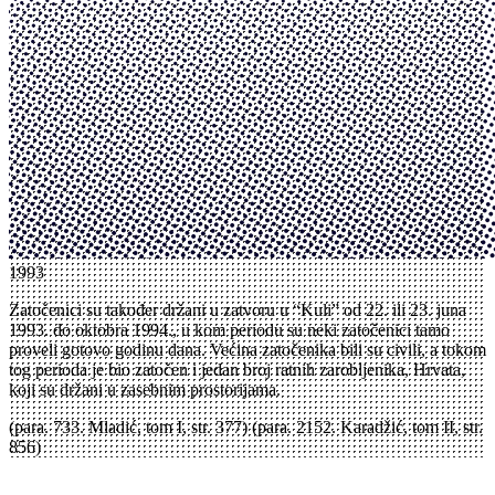
1993
Zatočenici su također držani u zatvoru u “Kuli” od 22. ili 23. juna
1993. do oktobra 1994., u kom periodu su neki zatočenici tamo
proveli gotovo godinu dana. Većina zatočenika bili su civili, a tokom
tog perioda je bio zatočen i jedan broj ratnih zarobljenika, Hrvata,
koji su držani u zasebnim prostorijama.
(para. 733. Mladić, tom I, str. 377) (para. 2152. Karadžić, tom II, str.
856)