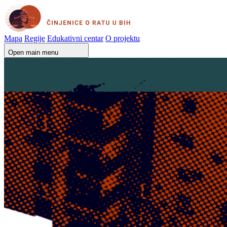
Mapa
Regije
Edukativni centar
O projektu
Open main menu