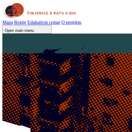
Mapa
Regije
Edukativni centar
O projektu
Open main menu