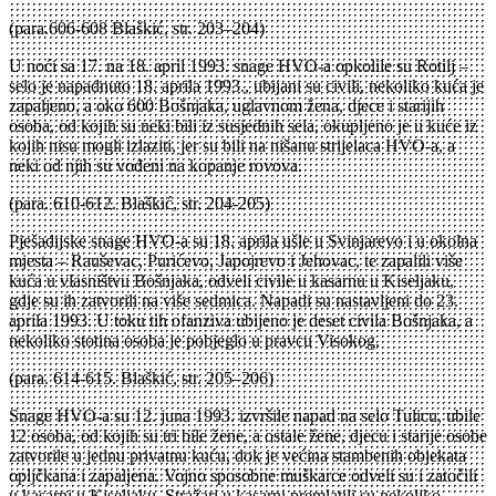
(para.606-608 Blaškić, str. 203–204)
U noći sa 17. na 18. april 1993. snage HVO-a opkolile su Rotilj –
selo je napadnuto 18. aprila 1993., ubijani su civili, nekoliko kuća je
zapaljeno, a oko 600 Bošnjaka, uglavnom žena, djece i starijih
osoba, od kojih su neki bili iz susjednih sela, okupljeno je u kuće iz
kojih nisu mogli izlaziti, jer su bili na nišanu strijelaca HVO-a, a
neki od njih su vođeni na kopanje rovova.
(para. 610-612. Blaškić, str. 204-205)
Pješadijske snage HVO-a su 18. aprila ušle u Svinjarevo i u okolna
mjesta – Rauševac, Purićevo, Japojrevo i Jehovac, te zapalili više
kuća u vlasništvu Bošnjaka, odveli civile u kasarnu u Kiseljaku,
gdje su ih zatvorili na više sedmica. Napadi su nastavljeni do 23.
aprila 1993. U toku tih ofanziva ubijeno je deset civila Bošnjaka, a
nekoliko stotina osoba je pobjeglo u pravcu Visokog.
(para. 614-615. Blaškić, str. 205–206)
Snage HVO-a su 12. juna 1993. izvršile napad na selo Tulicu, ubile
12 osoba, od kojih su tri bile žene, a ostale žene, djecu i starije osobe
zatvorile u jednu privatnu kuću, dok je većina stambenih objekata
opljčkana i zapaljena. Vojno sposobne muškarce odveli su i zatočili
u kasarni u Kiseljaku. Stražari u kasarni premlatili su nekoliko