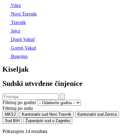
Vitez
Novi Travnik
Travnik
Jajce
Donji Vakuf
Gornji Vakuf
Bugojno
Kiseljak
Sudski utvrđene činjenice
Filtriraj po godini
Filtriraj po sudu
MKSJ
Kantonalni sud Novi Travnik
Kantonalni sud Zenica
Sud BiH
Županijski sud u Zagrebu
Prikazujem 14 rezultata