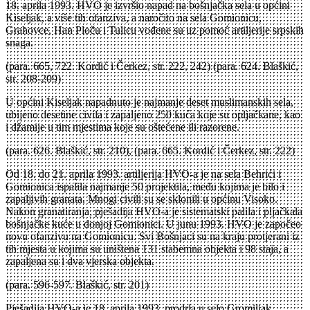
18. aprila 1993. HVO je izvršio napad na bošnjačka sela u općini
Kiseljak, a više tih ofanziva, a naročito na sela Gomionicu,
Grahovce, Han Ploču i Tulicu vođene su uz pomoć artiljerije srpskih
snaga.
(para. 665, 722. Kordić i Čerkez, str. 222, 242) (para. 624. Blaškić,
str. 208-209)
U općini Kiseljak napadnuto je najmanje deset muslimanskih sela,
ubijeno desetine civila i zapaljeno 250 kuća koje su opljačkane, kao
i džamije u tim mjestima koje su oštećene ili razorene.
(para. 626. Blaškić, str. 210), (para. 665. Kordić i Čerkez, str. 222)
Od 18. do 21. aprila 1993. artiljerija HVO-a je na sela Behrići i
Gomionica ispalila najmanje 50 projektila, među kojima je bilo i
zapaljivih granata. Mnogi civili su se sklonili u općinu Visoko.
Nakon granatiranja, pješadija HVO-a je sistematski palila i pljačkala
bošnjačke kuće u donjoj Gomionici. U junu 1993. HVO je započeo
novu ofanzivu na Gomionicu. Svi Bošnjaci su na kraju protjerani iz
tih mjesta u kojima su uništena 131 stabemna objekta i 98 staja, a
zapaljena su i dva vjerska objekta.
(para. 596-597. Blaškić, str. 201)
Pješadija HVO-a je 18. aprila 1993. prodrla u selo Gromiljak,