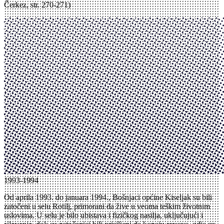
Čerkez, str. 270-271)
1993-1994
Od aprila 1993. do januara 1994., Bošnjaci općine Kiseljak su bili
zatočeni u selu Rotilj, primorani da žive u veoma teškim životnim
uslovima. U selu je bilo ubistava i fizičkog nasilja, uključujući i