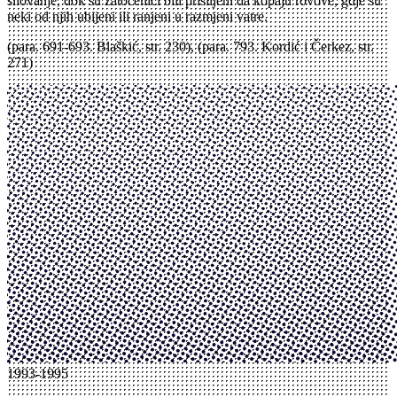
silovanje, dok su zatočenici bili prisiljeni da kopaju rovove, gdje su
neki od njih ubijeni ili ranjeni u razmjeni vatre.
(para. 691-693. Blaškić, str. 230), (para. 793. Kordić i Čerkez, str.
271)
1993-1995