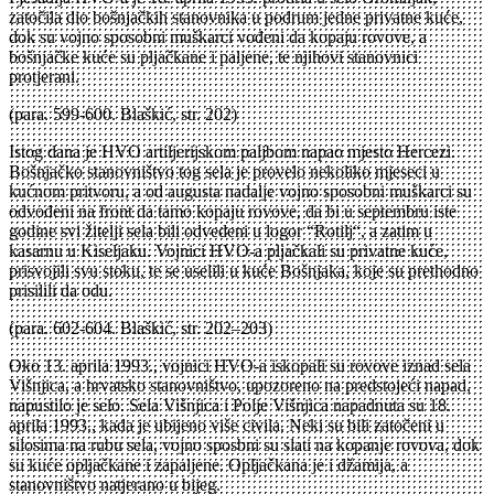
zatočila dio bošnjačkih stanovnika u podrum jedne privatne kuće,
dok su vojno sposobni muškarci vođeni da kopaju rovove, a
bošnjačke kuće su pljačkane i paljene, te njihovi stanovnici
protjerani.
(para. 599-600. Blaškić, str. 202)
Istog dana je HVO artiljerijskom paljbom napao mjesto Hercezi.
Bošnjačko stanovništvo tog sela je provelo nekoliko mjeseci u
kućnom pritvoru, a od augusta nadalje vojno sposobni muškarci su
odvođeni na front da tamo kopaju rovove, da bi u septembru iste
godine svi žitelji sela bili odvedeni u logor “Rotilj“, a zatim u
kasarnu u Kiseljaku. Vojnici HVO-a pljačkali su privatne kuće,
prisvojili svu stoku, te se uselili u kuće Bošnjaka, koje su prethodno
prisilili da odu.
(para. 602-604. Blaškić, str. 202–203)
Oko 13. aprila 1993., vojnici HVO-a iskopali su rovove iznad sela
Višnjica, a hrvatsko stanovništvo, upozoreno na predstojeći napad,
napustilo je selo. Sela Višnjica i Polje Višnjica napadnuta su 18.
aprila 1993., kada je ubijeno više civila. Neki su bili zatočeni u
silosima na rubu sela, vojno sposbni su slati na kopanje rovova, dok
su kuće opljačkane i zapaljene. Opljačkana je i džamija, a
stanovništvo natjerano u bijeg.