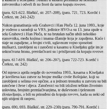
zatvorenika i odveli ih na front da tamo kopaju rovove.
(para. 621-622. Blaškić, str. 207–208), (para. 721, 723. Kordić i
Čerkez, str. 241-242)
Nakon granatiranja sela Grahovci i Han Ploča 12. juna 1993., koje
je vođeno u saradnji sa VRS, jedinice HVO-a su 13. juna upale u
sela Grahovci i Han Ploča, te na brutalan način ubili nekoliko
stanovnika, među kojima i imama džamije koja je zapaljena. Kuće i
staje su zapaljene, a brojni civili, uglavnom vojno sposobni
muškarci, zarobljeni su i zatočeni u kasarnu u Kiseljaku gdje im je
uskraćivana hrana, premlaćivani su i prisiljavani da kopaju rovove.
(para. 617-619. Blaškić, str. 206–207), (para 722-723. Kordić i
Čerkez, str. 242)
Od mjeseca aprila negdje do novembra 1993., kasarna u Kiseljaku
je korištena kao zatvor za brojne muške civile Bošnjake, koji su
zarobljeni u selima ove općine, a u jednom trenutku u zatvoru su bili
zatočene i žene i djeca. Zatočenici su bili izloženi teškim životnim
uslovima, brojnim premlaćivanjima, te duševnom i tjelesnom
zlostavljanju, a bili su prinuđeni da kopaju rovove, kada su neki od
njih ubijeni ili ranjeni.
(para. 690, 693. Blaškić, str. 229–230) (para. 790-791. Kordić i