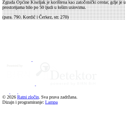
Zgrada Općine Kiseljak je korištena kao zatočenički centar, gdje je u
prostorijama bilo po 50 ljudi u lošim uslovima.
(para. 790. Kordić i Čerkez, str. 270)
© 2026
Ratni zločin
. Sva prava zadržana.
Dizajn i programiranje:
Lampa