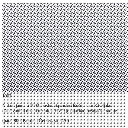
1993
Nakon januara 1993. poslovni prostori Bošnjaka u Kiseljaku su
oštećivani ili dizani u zrak, a HVO je pljačkao bošnjačke radnje.
(para. 806. Kordić i Čerkez, str .276)