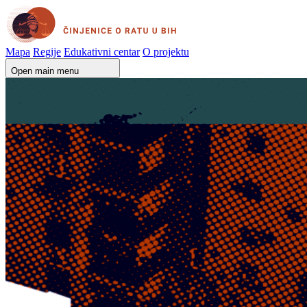
Mapa
Regije
Edukativni centar
O projektu
Open main menu