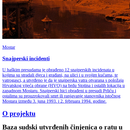
Mostar
Snajperski incidenti
U haškim presudama je obrađeno 12 snajperskih incidenata u
kojima su stradali djeca i građani, na ulici i u svojim kućama, te
vatrogasci, a utvrđeno je da je snajperska vatra otvarana s položaja
Hrvatskog vijeća obrane (HVO) na brdu Stotina i ostalih lokacija u
zapadnom Mostaru. Snajperski hici obrađeni u presudi Prliću i
ostalima su prouzrokovali smrt ili ranjavanje stanovnika istočnog
Mostara između 3. juna 1993. i 2. februara 1994. godine.
O projektu
Baza sudski utvrđenih činjenica o ratu u