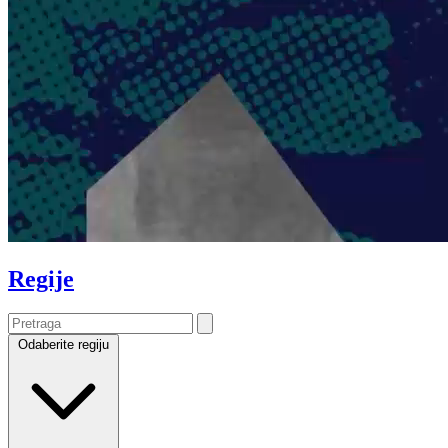
Regije
Odaberite regiju