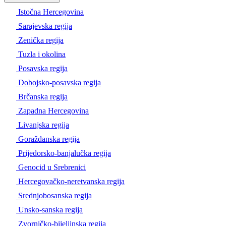
Istočna Hercegovina
Sarajevska regija
Zenička regija
Tuzla i okolina
Posavska regija
Dobojsko-posavska regija
Brčanska regija
Zapadna Hercegovina
Livanjska regija
Goraždanska regija
Prijedorsko-banjalučka regija
Genocid u Srebrenici
Hercegovačko-neretvanska regija
Srednjobosanska regija
Unsko-sanska regija
Zvorničko-bijeljinska regija