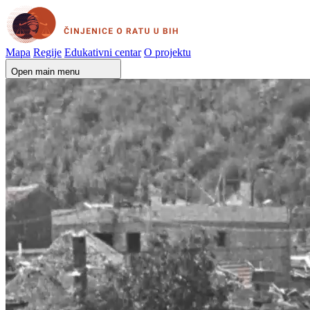
Mapa
Regije
Edukativni centar
O projektu
Open main menu