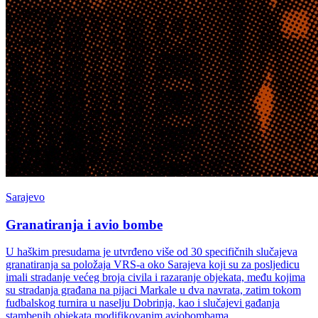
Sarajevo
Granatiranja i avio bombe
U haškim presudama je utvrđeno više od 30 specifičnih slučajeva
granatiranja sa položaja VRS-a oko Sarajeva koji su za posljedicu
imali stradanje većeg broja civila i razaranje objekata, među kojima
su stradanja građana na pijaci Markale u dva navrata, zatim tokom
fudbalskog turnira u naselju Dobrinja, kao i slučajevi gađanja
stambenih objekata modifikovanim aviobombama.